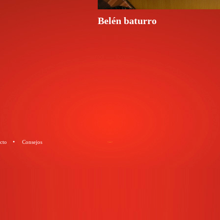
Belén baturro
•
cto
Consejos