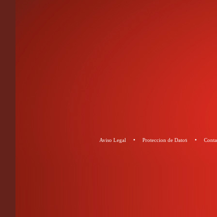
•
s •
Aviso Legal
Proteccion de Dato
Conta